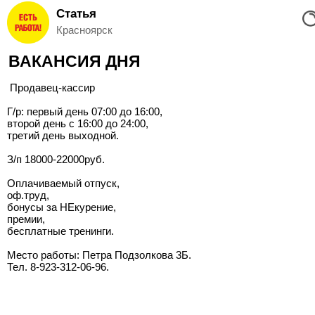
Статья
Вход
Красноярск
и
ВАКАНСИЯ ДНЯ
Регистрация
Продавец-кассир
>
Избранное
Г/р: первый день 07:00 до 16:00,
второй день с 16:00 до 24:00,
>
третий день выходной.
Соискателям
З/п 18000-22000руб.
Добавить
Оплачиваемый отпуск,
оф.труд,
резюме
бонусы за НЕкурение,
премии,
>
бесплатные тренинги.
Работодателям
Место работы: Петра Подзолкова 3Б.
Тел. 8-923-312-06-96.
Добавить
вакансию