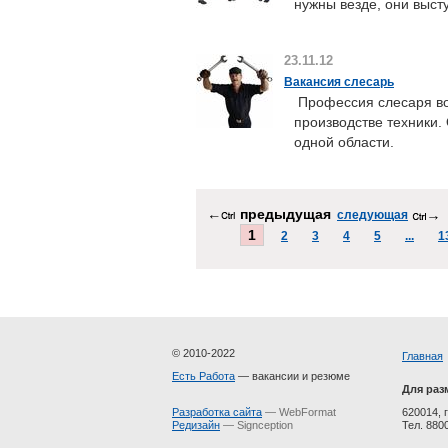
нужны везде, они выс
23.11.12
Вакансия слесарь
Профессия слесаря вос
производстве техники.
одной области.
предыдущая
следующая
1
2
3
4
5
...
1
© 2010-2022
Главная
Есть Работа
— вакансии и резюме
Для раз
Разработка сайта
— WebFormat
620014, г
Редизайн
— Signception
Тел. 880