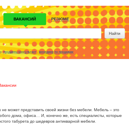
ВАКАНСИЙ
РЕЗЮМЕ
Найти
р,
продавец-консультант
,
менеджер по продажам
Вакансии
не может представить своей жизни без мебели. Мебель – это
бого дома, офиса… И, конечно же, есть специалисты, которые
остого табурета до шедевров антикварной мебели.