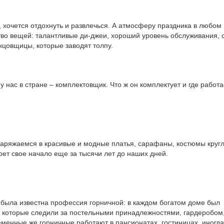
, хочется отдохнуть и развлечься. А атмосферу праздника в любом
во вещей: талантливые ди-джеи, хороший уровень обслуживания, 
анцовщицы, которые заводят толпу.
у нас в стране – комплектовщик. Что ж он комплектует и где работ
аряжаемся в красивые и модные платья, сарафаны, костюмы круг
рет свое начало еще за тысячи лет до наших дней.
 была известна
профессия горничной
: в каждом богатом доме был
, которые следили за постельными принадлежностями, гардеробом
еменные же горничные работают в пансионатах, гостиницах, иногда