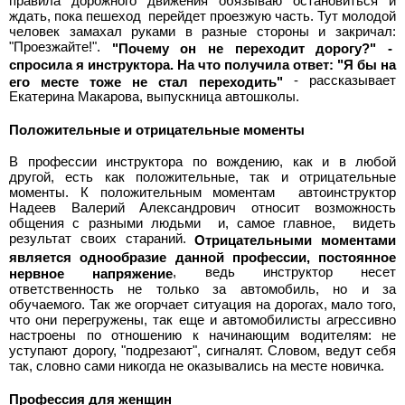
правила дорожного движения обязываю остановиться и
ждать, пока пешеход перейдет проезжую часть. Тут молодой
человек замахал руками в разные стороны и закричал:
"Проезжайте!".
"Почему он не переходит дорогу?" -
спросила я инструктора. На что получила ответ: "Я бы на
- рассказывает
его месте тоже не стал переходить"
Екатерина Макарова, выпускница автошколы.
Положительные и отрицательные моменты
В профессии инструктора по вождению, как и в любой
другой, есть как положительные, так и отрицательные
моменты. К положительным моментам автоинструктор
Надеев Валерий Александрович относит возможность
общения с разными людьми и, самое главное, видеть
результат своих стараний.
Отрицательными моментами
является однообразие данной профессии, постоянное
, ведь инструктор несет
нервное напряжение
ответственность не только за автомобиль, но и за
обучаемого. Так же огорчает ситуация на дорогах, мало того,
что они перегружены, так еще и автомобилисты агрессивно
настроены по отношению к начинающим водителям: не
уступают дорогу, "подрезают", сигналят. Словом, ведут себя
так, словно сами никогда не оказывались на месте новичка.
Профессия для женщин