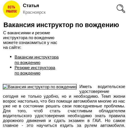
Статья
Вход
Красноярск
и
Вакансия инструктор по вождению
Регистрация
С вакансиями и резюме
инструктора по вождению
>
Избранное
можете ознакомиться у нас
на сайте:
>
Соискателям
Вакансии инструктора
по вождению
Резюме инструктора
Добавить
по вождению
резюме
Иметь водительское
удостоверение
>
сегодня не только удобно, но и необходимо. Темп жизни
Работодателям
возрос настолько, что без помощи автомобиля многие из нас
уже не в состоянии решать свои повседневные проблемы.
Для того, чтоб стать счастливым обладателем
Добавить
водительского удостоверения необходимо знать правила
дорожного движения и сдать экзамен в ГАИ. Но самое
вакансию
главное - это научиться ездить за рулем автомобиля.