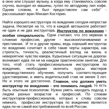
в окно или слушал музыку, а когда ему становилось совсем
скучно, выходил из машины, гулял по автодрому, пил кофе.
Одним словом, я был предоставлен сам себе" -
рассказывает врач Михаил Костерин.
Найти хорошего инструктора по вождению сегодня непростая
задача. Несмотря на то, что в каждой автошколе работают
не один и не два инструктора.
-
Инструктор по вождению
. Одни считают, что это нервная и
особая специальность
сложная профессия, другие - высокооплачиваемая и
престижная. И те и другие правы, ведь хороший инструктор
по вождению сочетает в себе такие черты характера, как
строгость, точность, реалистичный взгляд на жизнь и
невероятное чувство юмора. Курьезные ситуации на дорогах
возникают едва ли ни на каждом практическом занятии. Для
того, чтоб стать профессиональным инструктором по
вождению, необходимо окончить курсы мастеров
производственного обучения, получить соответствующее
удостоверение, и иметь водительский стаж не менее 3 лет.
Но и этого не достаточно.
Главное, что должен уметь
, то есть
инструктор по вождению - это понимать людей
быть опытным психологом. Нужно уметь находить подход к
людям разных возрастов и профессий. По словам
инструкторов-профессионалов, которых к слову совсем
немного, профессия инструктора по вождению является
едва ли не самой востребованной по всей России.