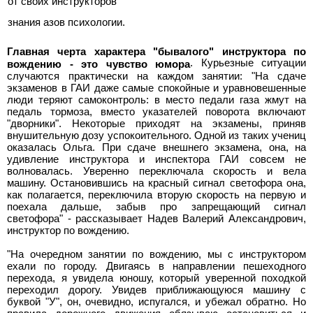
от своих инструкторов
знания азов психологии.
Главная черта характера "бывалого" инструктора по
. Курьезные ситуации
вождению - это чувство юмора
случаются практически на каждом занятии: "На сдаче
экзаменов в ГАИ даже самые спокойные и уравновешенные
люди теряют самоконтроль: в место педали газа жмут на
педаль тормоза, вместо указателей поворота включают
"дворники". Некоторые приходят на экзамены, приняв
внушительную дозу успокоительного. Одной из таких учениц
оказалась Ольга. При сдаче внешнего экзамена, она, на
удивление инструктора и инспектора ГАИ совсем не
волновалась. Уверенно переключала скорость и вела
машину. Остановившись на красный сигнал светофора она,
как полагается, переключила вторую скорость на первую и
поехала дальше, забыв про запрещающий сигнал
светофора" - рассказывает Надев Валерий Александрович,
инструктор по вождению.
"На очередном занятии по вождению, мы с инструктором
ехали по городу. Двигаясь в направлении пешеходного
перехода, я увидела юношу, который уверенной походкой
переходил дорогу. Увидев приближающуюся машину с
буквой "У", он, очевидно, испугался, и убежал обратно. Но