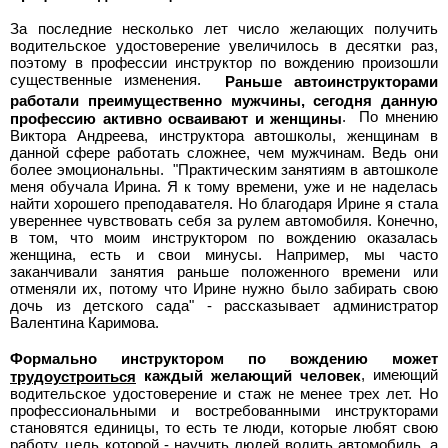
За последние несколько лет число желающих получить
водительское удостоверение увеличилось в десятки раз,
поэтому в профессии инструктор по вождению произошли
существенные изменения.
Раньше автоинструкторами
работали преимущественно мужчины, сегодня данную
. По мнению
профессию активно осваивают и женщины
Виктора Андреева, инструктора автошколы, женщинам в
данной сфере работать сложнее, чем мужчинам. Ведь они
более эмоциональны. "Практическим занятиям в автошколе
меня обучала Ирина. Я к тому времени, уже и не наделась
найти хорошего преподавателя. Но благодаря Ирине я стала
увереннее чувствовать себя за рулем автомобиля. Конечно,
в том, что моим инструктором по вождению оказалась
женщина, есть и свои минусы. Например, мы часто
заканчивали занятия раньше положенного времени или
отменяли их, потому что Ирине нужно было забирать свою
дочь из детского сада" - рассказывает администратор
Валентина Каримова.
Формально инструктором по вождению может
, имеющий
каждый желающий человек
трудоустроиться
водительское удостоверение и стаж не менее трех лет. Но
профессиональными и востребованными инструкторами
становятся единицы, то есть те люди, которые любят свою
работу, цель которой - научить людей водить автомобиль, а