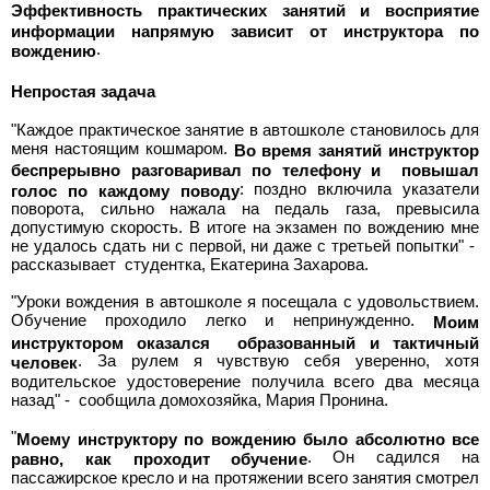
Эффективность практических занятий и восприятие
>
информации напрямую зависит от инструктора по
Полная
.
вождению
версия
Непростая задача
"Каждое практическое занятие в автошколе становилось для
>
меня настоящим кошмаром.
Во время занятий инструктор
беспрерывно разговаривал по телефону и повышал
: поздно включила указатели
голос по каждому поводу
поворота, сильно нажала на педаль газа, превысила
допустимую скорость. В итоге на экзамен по вождению мне
не удалось сдать ни с первой, ни даже с третьей попытки" -
рассказывает студентка, Екатерина Захарова.
"Уроки вождения в автошколе я посещала с удовольствием.
Обучение проходило легко и непринужденно.
Моим
инструктором оказался образованный и тактичный
. За рулем я чувствую себя уверенно, хотя
человек
водительское удостоверение получила всего два месяца
назад" - сообщила домохозяйка, Мария Пронина.
"
Моему инструктору по вождению было абсолютно все
. Он садился на
равно, как проходит обучение
пассажирское кресло и на протяжении всего занятия смотрел