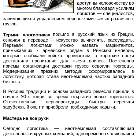
доступны человечеству во
>
многом благодаря усилиям
Полная
логистов — специалистов,
занимающихся управлением перевозками самых различных
грузов.
версия
пришло в русский язык из Греции,
Термин «логистика»
>
означая в переводе – искусство вычислять, рассуждать.
Первыми логистами можно назвать маркитантов,
примыкавших к армейским рядам в Римской империи,
которые снабжали войска провиантом, в короткие сроки
доставляли пропитание для тысяч воинов. Постепенно
приемы организации доставки грузов освоили торговцы.
Модернизация прежних методик сформировалась в
логистику, которая стала неотъемлемой частью западного
бизнеса.
В Россию традиции и основы западного ремесла пришли в
начале 90-х годов во время открытия новых горизонтов.
Отечественные первопроходцы быстро переняли
зарубежный опыт и приобрели необходимые навыки.
Мастера на все руки
Сегодня логистика — неотъемлемая составляющая
деятельности крупных компаний, одновременно являющаяся