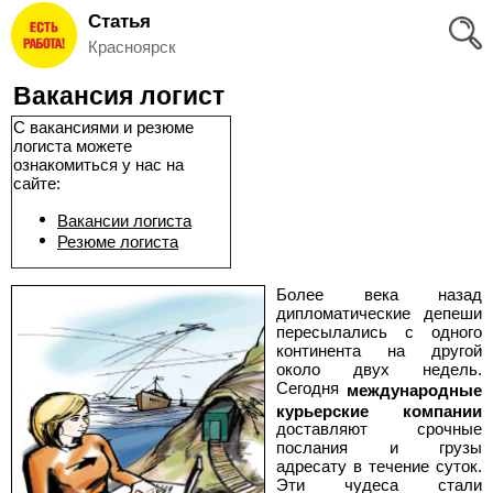
Статья
Вход
Красноярск
и
Вакансия логист
Регистрация
С вакансиями и резюме
логиста можете
>
Избранное
ознакомиться у нас на
сайте:
>
Соискателям
Вакансии логиста
Резюме логиста
Добавить
Более века назад
дипломатические депеши
резюме
пересылались с одного
континента на другой
>
около двух недель.
Работодателям
Сегодня
международные
курьерские компании
Добавить
доставляют срочные
послания и грузы
адресату в течение суток.
вакансию
Эти чудеса стали