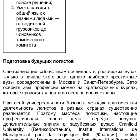
поиске решений;
Уметь находить
общий язык с
разными людьми —
от водителей
грузовиков до
чиновников
таможенного
комитета
Подготовка будущих логистов
Специализация «Логистика» появилась в российских вузах
только в начале этого века, однако наиболее престижные
вузы сосредоточены в Москве и Санкт-Петербурге. Зато
освоить азы профессии можно на краткосрочных курсах,
которые проводятся почти во всех регионах страны.
При всей универсальности базовых методик практическая
деятельность логистов в разных странах существенно
различается. Поэтому мастера логистики, настоящие
профессионалы своего дела, нередко получют
дополнительные знания в зарубежных вузах: Cranfield
University (Великобритания), Institut International de
Management pour la Logistique IML (Франция), Institut
International de Management pour la Logistique (Швейцария) и